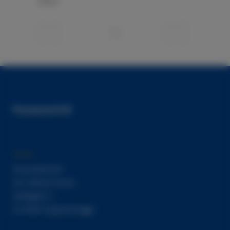
Share
Postanschrift
Verantwortlich
Inh. Mihael Zivotic
Voldagsen 1
D-31863 Coppenbrügge