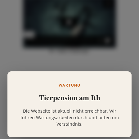
WARTUNG
Tierpension am Ith
About This Project
Die Webseite ist aktuell nicht erreichbar. Wir
führen Wartungsarbeiten durch und bitten um
Lorem ipsum dolor sit amet, consectetuer
Verständnis.
adipiscing elit. Nam cursus. Morbi ut mi.
Nullam enim leo, egestas id, condimentum