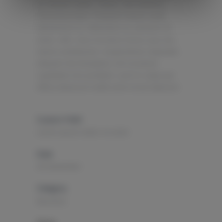
at, laoreet mattis, massa. Sed eleifend
nonummy diam. Praesent mauris ante,
elementum et, bibendum at, posuere sit
amet, nibh. Duis tincidunt lectus quis dui
viverra vestibulum. Suspendisse vulputate
aliquam dui.Excepteur sint occaecat
cupidatat non proident, sunt in culpa qui
officia deserunt mollit anim id est laborum
Custom Field
Lorem ipsum dolor sit amet
Date
20 November
Category
Business